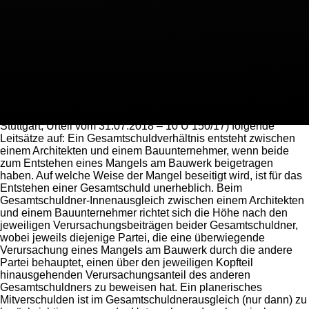
eigentlich Planer und
Bauunternehmer für
planungsbedingte Baumängel?
20.03.19 - Rechtsanwalt Martin Weißenborn
Eine Frage, die sich alle Beteiligten am Bauvorhaben stellen
müssen. Hierzu stellte das Oberlandesgericht Stuttgart (OLG
Stuttgart, Urteil vom 31.07.2018 – 10 U 150/17) folgende
Leitsätze auf: Ein Gesamtschuldverhältnis entsteht zwischen
einem Architekten und einem Bauunternehmer, wenn beide
zum Entstehen eines Mangels am Bauwerk beigetragen
haben. Auf welche Weise der Mangel beseitigt wird, ist für das
Entstehen einer Gesamtschuld unerheblich. Beim
Gesamtschuldner-Innenausgleich zwischen einem Architekten
und einem Bauunternehmer richtet sich die Höhe nach den
jeweiligen Verursachungsbeiträgen beider Gesamtschuldner,
wobei jeweils diejenige Partei, die eine überwiegende
Verursachung eines Mangels am Bauwerk durch die andere
Partei behauptet, einen über den jeweiligen Kopfteil
hinausgehenden Verursachungsanteil des anderen
Gesamtschuldners zu beweisen hat. Ein planerisches
Mitverschulden ist im Gesamtschuldnerausgleich (nur dann) zu