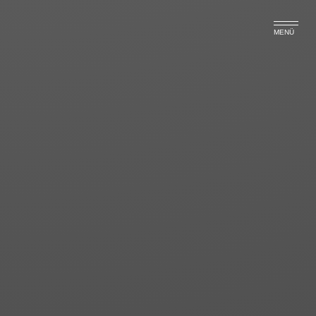
Tag Archive: Baurecht
MENÜ
WEG-Verwalter muss Bauarbeiten
wie ein Bauherr überwachen!
30.05.24 - Rechtsanwalt Martin Weißenborn