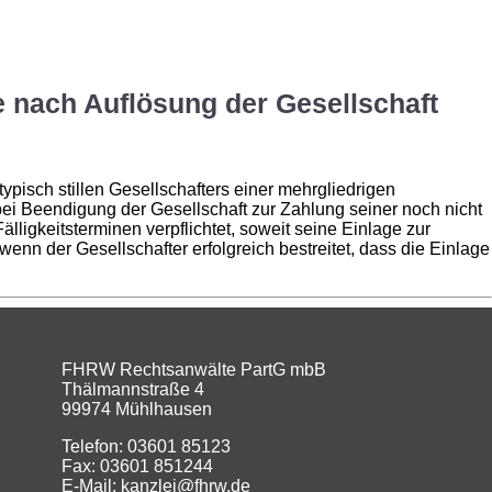
S
SERVICE
RECHTS
KONTAKT
ge nach Auflösung der Gesellschaft
ypisch stillen Gesellschafters einer mehrgliedrigen
 bei Beendigung der Gesellschaft zur Zahlung seiner noch nicht
lligkeitsterminen verpflichtet, soweit seine Einlage zur
enn der Gesellschafter erfolgreich bestreitet, dass die Einlage
FHRW Rechtsanwälte PartG mbB
Thälmannstraße 4
99974 Mühlhausen
Telefon: 03601 85123
Fax: 03601 851244
E-Mail: kanzlei@fhrw.de