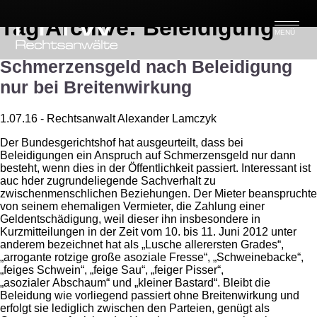
Tag Archive: Beleidigung
MENÜ
Schmerzensgeld nach Beleidigung
nur bei Breitenwirkung
1.07.16 - Rechtsanwalt Alexander Lamczyk
Der Bundesgerichtshof hat ausgeurteilt, dass bei
Beleidigungen ein Anspruch auf Schmerzensgeld nur dann
besteht, wenn dies in der Öffentlichkeit passiert. Interessant ist
auc hder zugrundeliegende Sachverhalt zu
zwischenmenschlichen Beziehungen. Der Mieter beanspruchte
von seinem ehemaligen Vermieter, die Zahlung einer
Geldentschädigung, weil dieser ihn insbesondere in
Kurzmitteilungen in der Zeit vom 10. bis 11. Juni 2012 unter
anderem bezeichnet hat als „Lusche allerersten Grades“,
„arrogante rotzige große asoziale Fresse“, „Schweinebacke“,
„feiges Schwein“, „feige Sau“, „feiger Pisser“,
„asozialer Abschaum“ und „kleiner Bastard“. Bleibt die
Beleidung wie vorliegend passiert ohne Breitenwirkung und
erfolgt sie lediglich zwischen den Parteien, genügt als