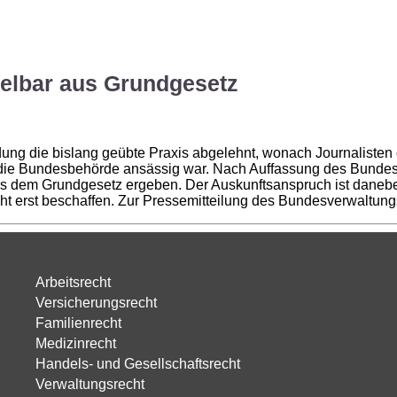
RECHTS
GEBIETE
RECHTS
ANWÄLTE
RECHT
telbar aus Grundgesetz
idung die bislang geübte Praxis abgelehnt, wonach Journalis
die Bundesbehörde ansässig war. Nach Auffassung des Bundesr
s dem Grundgesetz ergeben. Der Auskunftsanspruch ist daneben
icht erst beschaffen. Zur Pressemitteilung des Bundesverwaltu
Arbeitsrecht
Versicherungsrecht
Familienrecht
Medizinrecht
Handels- und Gesellschaftsrecht
Verwaltungsrecht