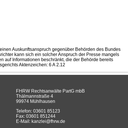
S
SERVICE
RECHTS
KONTAKT
ten einen Auskunftsanspruch gegenüber Behörden des Bundes
ichter kann sich ein solcher Anspruch der Presse mangels
 auf Informationen beschränkt, die der Behörde bereits
ngsgerichts Aktenzeichen: 6 A 2.12
FHRW Rechtsanwälte PartG mbB
Thälmannstraße 4
99974 Mühlhausen
Telefon: 03601 85123
Fax: 03601 851244
E-Mail: kanzlei@fhrw.de