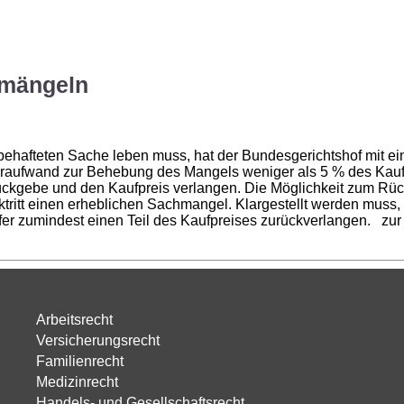
RECHTS
GEBIETE
RECHTS
ANWÄLTE
RECHT
lmängeln
behafteten Sache leben muss, hat der Bundesgerichtshof mit e
aufwand zur Behebung des Mangels weniger als 5 % des Kaufpr
kgebe und den Kaufpreis verlangen. Die Möglichkeit zum Rücktri
tritt einen erheblichen Sachmangel. Klargestellt werden muss,
fer zumindest einen Teil des Kaufpreises zurückverlangen. zu
Arbeitsrecht
Versicherungsrecht
Familienrecht
Medizinrecht
Handels- und Gesellschaftsrecht