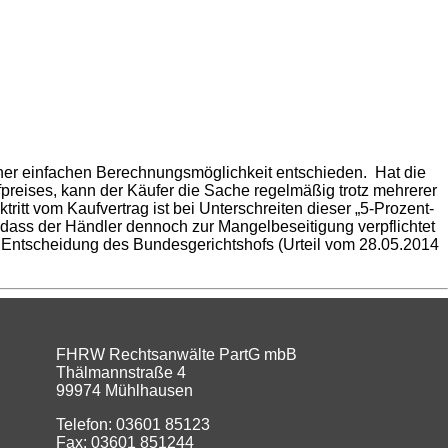
S
SERVICE
RECHTS
KONTAKT
iner einfachen Berechnungsmöglichkeit entschieden. Hat die
eises, kann der Käufer die Sache regelmäßig trotz mehrerer
tt vom Kaufvertrag ist bei Unterschreiten dieser „5-Prozent-
 dass der Händler dennoch zur Mangelbeseitigung verpflichtet
r Entscheidung des Bundesgerichtshofs (Urteil vom 28.05.2014
FHRW Rechtsanwälte PartG mbB
Thälmannstraße 4
99974 Mühlhausen
Telefon: 03601 85123
Fax: 03601 851244