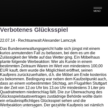
Tag Archive: Glücksspiel
MENÜ
„Wetten aufs Wetter“ ist kein
Verbotenes Glücksspiel
22.07.14 - Rechtsanwalt Alexander Lamczyk
Das Bundesverwaltungsgericht hatte sich jüngst mit einem
kurios anmutenden Fall zu befassen, bei dem es um die
Zulässigkeit der Wette auf das Wetter ging. Ein Möbelhaus
plante folgende Werbeaktion: Wer als Kunde in einem
bestimmten Zeitraum Waren im Wert von mindestens 100,00
EUR kauft, dem wurde die Möglichkeit eröffnet, seinen
Kaufpreis zurückzuerhalten, d.h. die Möbel am Ende kostenlos
zu bekommen. Bedingung war neben dem Kaufzeitpunkt auch,
dass an einem vorbestimmten Stichtag, am Flugahfen Stuttgart
in der Zeit von 12.oo Uhr bis 13.oo Uhr mindestens 3 Liter pro
Quadratmetern niederschlag fällt. Die zur Überwachung des
Glücksspielstaatsvertrages zustädnige Behörde wollte darin
ein erlaubnispflichtiges Glücksspiel sehen und die
Werbeaktion untersagen. Der gezahlte Kaufpreis sei nämlich