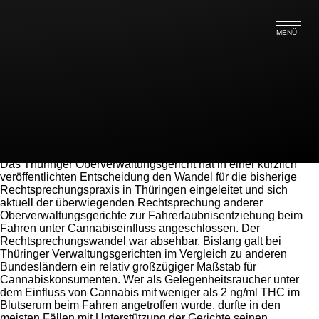
Tag Archive: VG Weimar
MENÜ
OVG Weimar: Entziehung der
Fahrerlaubnis jetzt auch ab 1 ng/ml
THC im Blutserum
12.03.13 - Rechtsanwalt Alexander Lamczyk
Das Thüringer Oberverwaltungsgericht hat in einer kürzlich
veröffentlichten Entscheidung den Wandel für die bisherige
Rechtsprechungspraxis in Thüringen eingeleitet und sich
aktuell der überwiegenden Rechtsprechung anderer
Oberverwaltungsgerichte zur Fahrerlaubnisentziehung beim
Fahren unter Cannabiseinfluss angeschlossen. Der
Rechtsprechungswandel war absehbar. Bislang galt bei
Thüringer Verwaltungsgerichten im Vergleich zu anderen
Bundesländern ein relativ großzügiger Maßstab für
Cannabiskonsumenten. Wer als Gelegenheitsraucher unter
dem Einfluss von Cannabis mit weniger als 2 ng/ml THC im
Blutserum beim Fahren angetroffen wurde, durfte in den
meisten Fällen mit Unterstützung der Gerichte seinen