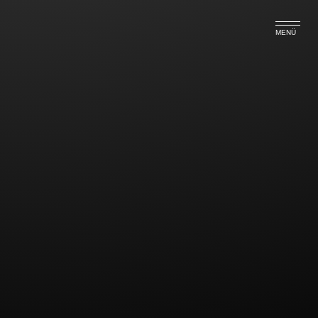
MENÜ
Absehen vom Fahrverbot nach
qualifizierter
verkehrspsychologischer
Intensivberatung
In einer Reihe von amtsgerichtlichen
Entscheidungen wurde von der Anordnung des
Regelfahrverbots abgesehen bzw. dieses verkürzt,
wenn der Betroffene unter dem Eindruck des
Bußgeldverfahrens eine verkehrspsychologische
Intensivberatung durchgeführt hat.
Bei der Entscheidung des Amtsgerichts Niebüll vom