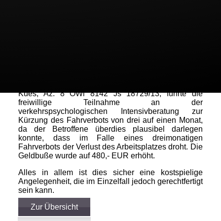
24.07.2013, Az. 6 OWi 110 Js 7682/13, wurde von
einem dreimonatigen Regelfahrverbot abgesehen,
weil der Betroffene drei Einzelberatungsstunden bei
der Unternehmensgruppe TÜV Nord erfolgreich
absolvierte. Für den Kurs hat der Betroffene einen
Betrag von ca. 460,00 EUR gezahlt. Zudem wurde
die Regelgeldbuße von 700,00 EUR auf 2.000,00
EUR angehoben.
Bei der Entscheidung des Amtsgerichts Bernkastel-
Kues, Az. 8 OWi 8142 Js 18729/13, führte die
freiwillige Teilnahme an der
verkehrspsychologischen Intensivberatung zur
Kürzung des Fahrverbots von drei auf einen Monat,
da der Betroffene überdies plausibel darlegen
konnte, dass im Falle eines dreimonatigen
Fahrverbots der Verlust des Arbeitsplatzes droht. Die
Geldbuße wurde auf 480,- EUR erhöht.
Alles in allem ist dies sicher eine kostspielige
Angelegenheit, die im Einzelfall jedoch gerechtfertigt
sein kann.
Zur Übersicht