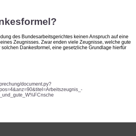
ankesformel?
idung des Bundesarbeitsgerichtes keinen Anspruch auf eine
ines Zeugnisses. Zwar enden viele Zeugnisse, welche gute
 solchen Dankesformel, eine gesetzliche Grundlage hierfür
htsprechung/document.py?
s=4&anz=90&titel=Arbeitszeugnis_-
nk_und_gute_W%FCnsche