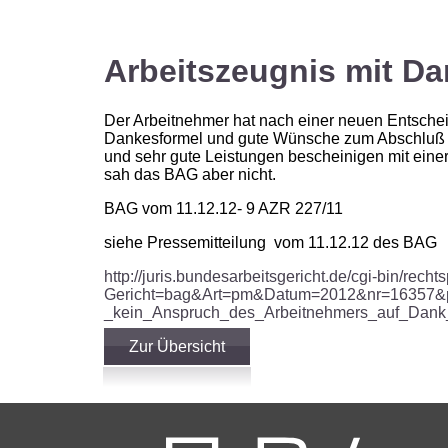
Arbeitszeugnis mit D
Der Arbeitnehmer hat nach einer neuen Entsche
Dankesformel und gute Wünsche zum Abschluß e
und sehr gute Leistungen bescheinigen mit einer
sah das BAG aber nicht.
BAG vom 11.12.12- 9 AZR 227/11
siehe Pressemitteilung vom 11.12.12 des BAG
http://juris.bundesarbeitsgericht.de/cgi-bin/rec
Gericht=bag&Art=pm&Datum=2012&nr=16357&po
_kein_Anspruch_des_Arbeitnehmers_auf_Da
Zur Übersicht