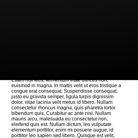
pharetra urna. Vestibulum accumsan pulvinar magna
sed consectetur. Nulla congue condimentum
aliquam. Donec non libero lectus, id mollis nisi.
Morbi turpis magna, varius in ullamcorper nec,
suscipit sagittis nibh. Nam elementum aliquam turpis
eget egestas. Cras ligula nisi, interdum et vulputate
nec, sagittis a tellus. In hac habitasse platea
dictumst. In in sem libero. Fusce cursus, metus eu
commodo hendrerit, arcu nibh consequat lectus, nec
suscipit eros urna in ipsum. Praesent et enim a nisl
commodo sodales non id neque. Ut sodales
dignissim massa vitae hendrerit. Sed porttitor purus
ut ante fermentum quis mollis velit pellentesque.
Etiam nisi felis, fermentum vitae ultrices non,
euismod in magna. In mattis velit ut eros tristique a
congue erat consequat. Suspendisse consequat,
justo eu gravida semper, ligula turpis dignissim
dolor, vitae lacinia velit metus id libero. Nullam
consectetur rhoncus magna, quis pharetra tortor
bibendum quis. Curabitur ac ante nisl. Nullam
mauris arcu, malesuada eu consectetur non,
eleifend quis est. Nullam dictum, leo vulputate
elementum porttitor, enim mi posuere augue, id
porttitor leo sapien sed libero. Quisque est velit,