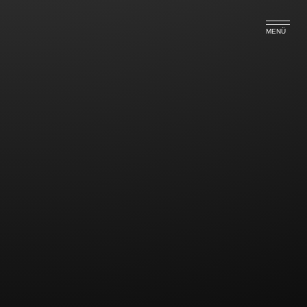
MENÜ
Archive. Cras ligula nisi,
interdum et vulputate nec
Nam nec lectus ut orci porta volutpat id at purus. Sed
sagittis congue dapibus. Proin dolor metus, pharetra
ut pulvinar nec, condimentum quis libero. Sed
fermentum tortor ac elit tristique vel dapibus sem
porta. Suspendisse aliquet posuere ultrices. Proin
facilisis libero lacinia erat pretium faucibus. In tortor
nunc, posuere eget commodo et, eleifend vel risus.
Class aptent taciti sociosqu ad litora torquent per
conubia nostra, per inceptos himenaeos. Aliquam
erat volutpat. Pellentesque non libero dui, vitae