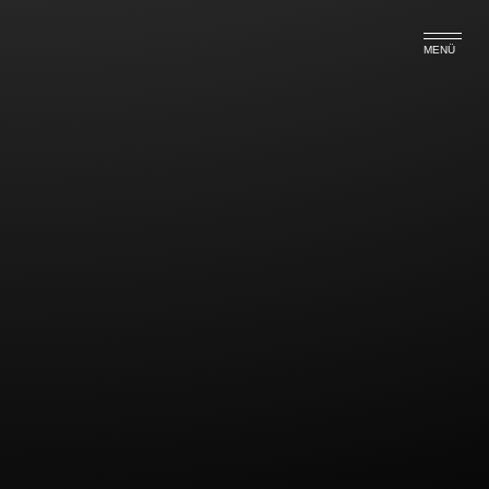
MENÜ
Arzthaftungsrecht
Keine Arzthaftung nach Zurücklassung eines
Vaginaltupfers
Nach einer Entscheidung des OLG Dresden hatte
die Haftungsklage einer Patientin, in deren Körper
nach medizinischer Versorgung ein Tupfer
zurückgelassen worden war, gegen den
behandelnden Arzt deshalb keinen Erfolg, weil ein
nachweisbarer kausaler Schaden nicht festgestellt
wurde.
Abgesehen davon befand das Gericht aber, dass
das Zurücklassen eines Vaginaltupfers nach