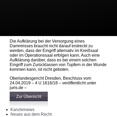
Versorgung eines Dammrisses einen
Behandlungsfehler darstellt, wenn vor dem Eingriff
nicht alle möglichen und zumutbaren
Sicherungsvorkehrungen gegen ein solches
Versäumnis getroffen wurden. Ob es zugleich in den
vollbeherrschbaren Risikobereich der Arztseite fällt,
kann dann offen bleiben.
Die Aufklärung bei der Versorgung eines
Dammrisses braucht nicht darauf erstreckt zu
werden, dass der Eingriff alternativ im Kreißsaal
oder im Operationssaal erfolgen kann. Auch eine
Aufklärung darüber, dass es bei einem solchen
Eingriff zum Zurücklassen von Tupfern in der Wunde
kommen kann, ist nicht geboten.
Oberlandesgericht Dresden, Beschluss vom
24.04.2019 – 4 U 1616/18 – veröffentlicht unter
juris.de –
Zur Übersicht
Kanzleinews
Neues aus dem Recht