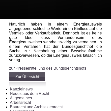
Energieausweises, der wesentliche Energieträger,
das Baujahr des Wohngebäudes, die
Energieeffizienzklasse und der Wert des
Endenergiebedarfs oder Endenergieverbrauchs.
Natürlich haben in einem Energieausweis
angegebene schlechte Werte einen Einfluss auf die
Vermiet- oder Verkaufbarkeit. Dennoch ist es keine
gute Idee, dass Vorhandensein eines
Energieausweises wahrheitswidrig zu verneinen. In
einem Verfahren hat der Bundesgerichthof die
Sache zur Nachholung einer Beweisaufnahme
zurückverwiesen, ob der Energieausweis tatsächlich
vorlag.
zur Pressemitteilung des Bundsgerichtshofs
Zur Übersicht
Kanzleinews
Neues aus dem Recht
Allgemeines
Arbeitsrecht
Baurecht und Architektenrecht