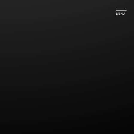
MENÜ
Auch Makler müssen Angaben
zum Energieverbrauch machen
Bislang richteten sich die Mitteilungspflichten zum
Energieverbauch vorrangig an Vermieter und
Verkäufer. Wie der Bundesgerichtshof nunmehr in
drei Verfahren wie in den Vorinstanzen entschieden
hat, müssen auch Immobilienmakler die
entsprechenden Informationen in Anzeigen
bereithalten. Das gilt natürlich nur, soweit bereits ein
Energeiausweis vorliegt.
Zu den wesentlichen Informationen, die angeführt
werden müssen, rechnen die Art des