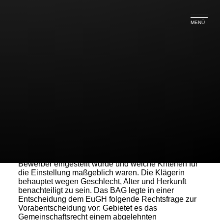
MENÜ
Auskunftsanspruch eines
abgelehnten Stellenbewerbers?
Die 1961 in Rußland geborene Klägerin bewarb
sich im Jahre 2006 auf eine vom Beklagten
ausgeschriebene Stelle als Softwareentwicklerin.
Die Beklagte teilte ihr nicht mit, ob ein anderer
Bewerber eingestellt wurde und welche Kriterien für
die Einstellung maßgeblich waren. Die Klägerin
behauptet wegen Geschlecht, Alter und Herkunft
benachteiligt zu sein. Das BAG legte in einer
Entscheidung dem EuGH folgende Rechtsfrage zur
Vorabentscheidung vor: Gebietet es das
Gemeinschaftsrecht einem abgelehnten