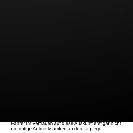
Dass für den Straßenabschnitt ein Überholverbot
angeordnet war, hatte er nicht bemerkt. An diesem
Schild war die Familie bereits vorbeigefahren, als
noch die Frau den Wagen lenkte.
Das Amtsgericht war der Auffassung, der Mann hätte
sich nach dem Überholverbot erkundigen müssen.
Weil er dies jedoch nicht tat, sei ihm fahrlässiges
Verhalten vorzuwerfen.
Das OLG Hamm sieht den Fall anders. Denn als
Beifahrer sei der Mann kein Verkehrsteilnehmer
gewesen, also auch nicht zur gleichen
Aufmerksamkeit wie der Fahrer verpflichtet. Nach
dem Fahrerwechsel habe er das Schild nicht mehr
wahrnehmen können.
Es gibt auch keine Rechtsgrundlage, nach welcher
er seine Frau hätte befragen müssen. Dies wäre
nach Ansicht der Richter auch nicht zielführend.
Schließlich gibt es keine Gewähr für die Richtigkeit
einer solchen Auskunft. Bei einer falschen
Information ist aber damit zu rechnen, dass der
Fahrer im Vertrauen auf diese Auskunft erst gar nicht
die nötige Aufmerksamkeit an den Tag lege.