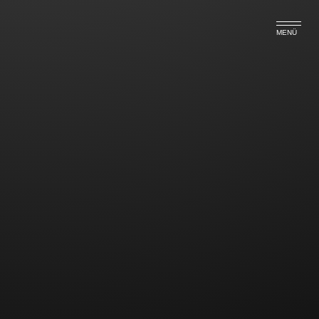
MENÜ
Beifahrer müssen nicht auf
Verkehrsschilder achten
Das OLG Hamm hat entschieden, dass bei einem
Fahrerwechsel der bisherige Mitfahrer nicht dazu
verpflichtet ist, sich über ein angeordnetes
Überholverbot zu erkundigen.
Im dortigen Fall war der Betroffene mit Ehefrau und
Kind unterwegs, wobei seine Frau das Fahrzeug
steuerte. Als das Kind unruhig wurde, tauschte das
Ehepaar die Plätze und der Mann fuhr weiter. Er
überholte in der Folge einen Pkw.