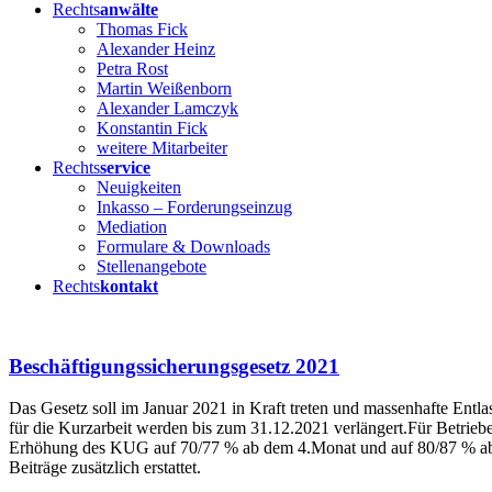
Rechts
anwälte
Thomas Fick
Alexander Heinz
Petra Rost
Martin Weißenborn
Alexander Lamczyk
Konstantin Fick
weitere Mitarbeiter
Rechts
service
Neuigkeiten
Inkasso – Forderungseinzug
Mediation
Formulare & Downloads
Stellenangebote
Rechts
kontakt
Beschäftigungssicherungsgesetz 2021
Das Gesetz soll im Januar 2021 in Kraft treten und massenhafte Entl
für die Kurzarbeit werden bis zum 31.12.2021 verlängert.Für Betrieb
Erhöhung des KUG auf 70/77 % ab dem 4.Monat und auf 80/87 % ab dem
Beiträge zusätzlich erstattet.