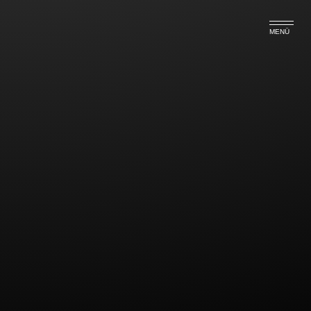
MENÜ
Beschränkung des Fahrverbots
auf Fahrzeuge mit mehr als 100
PS
…so das AG Lüdinghausen.
Der Betroffene wurde wegen fahrlässigen
Überschreitens der zulässigen
Höchstgeschwindigkeit zu einer Geldbuße in Höhe
von 500,00 EUR sowie einem Monat Fahrverbot
verurteilt. Das Fahrverbot wurde hierbei auf
Fahrzeuge mit einer Motorleistung von mehr als 100
PS beschränkt!!