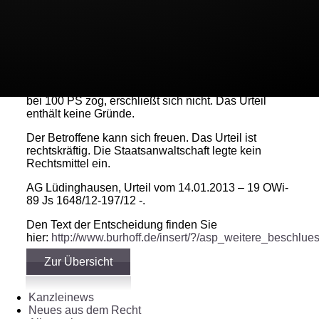
Eigentlich widerspricht dies dem § 25 Abs. 1 S. 1
StVG, welcher allein eine Beschränkung auf eine
bestimmte Art von Fahrzeugen und gerade keine
Beschränkung auf bestimmte Fahrzeuge der
gleichen Art zulässt.
Weshalb das Gericht zudem die Grenze hier gerade
bei 100 PS zog, erschließt sich nicht. Das Urteil
enthält keine Gründe.
Der Betroffene kann sich freuen. Das Urteil ist
rechtskräftig. Die Staatsanwaltschaft legte kein
Rechtsmittel ein.
AG Lüdinghausen, Urteil vom 14.01.2013 – 19 OWi-
89 Js 1648/12-197/12 -.
Den Text der Entscheidung finden Sie
hier:
http://www.burhoff.de/insert/?/asp_weitere_beschlue
Zur Übersicht
Kanzleinews
Neues aus dem Recht