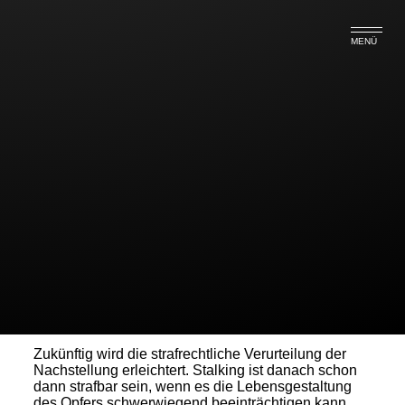
MENÜ
Besserer Schutz vor Stalking!
Um Stalking-Opfer besser zu schützen, soll der §
238 StGB Nachstellung geändert werden.
Der 2007 eingeführte Stalking-Tatbestand setzte als
sogenanntes „Erfolgsdelikt“ bislang voraus, dass
das Opfer dem Druck des Stalkers nachgab und
tatsächlich sein Leben änderte, beispielsweise
durch den Umzug in eine neue Wohnung.
Zukünftig wird die strafrechtliche Verurteilung der
Nachstellung erleichtert. Stalking ist danach schon
dann strafbar sein, wenn es die Lebensgestaltung
des Opfers schwerwiegend beeinträchtigen kann.