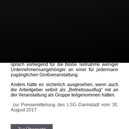
Schutz der gesetzlichen Unfallversicherung. Das
gelte aber nur, wenn der Arbeitgeber die
Veranstaltung als eigene betriebliche
Gemeinschaftsveranstaltung durchführe oder
durchführen lasse und die Teilnahme allen
Beschäftigen offensteht. Die Veranstaltung muss die
Zusammengehörigkeit der Beschäftigten
untereinander fördern, was nicht der Fall sei, wenn
Freizeit, Unterhaltung, Erholung oder sportliche bzw.
kulturelle Interessen im Vordergrund stehen.
Abzustellen sei auf den äußeren Schein und der
sprach vorliegend für die bloße Teilnahme weniger
Unternehmensangehöriger an einer für jedermann
zugänglichen Großveranstaltung.
Anders hätte es sicherlich ausgesehen, wenn auch
die Arbeitgeber selbst als „Betriebsausflug“ mit an
der Veranstaltung als Gruppe teilgenommen hätten.
zur Pressemitteilung des LSG Darmstadt vom 30.
August 2017