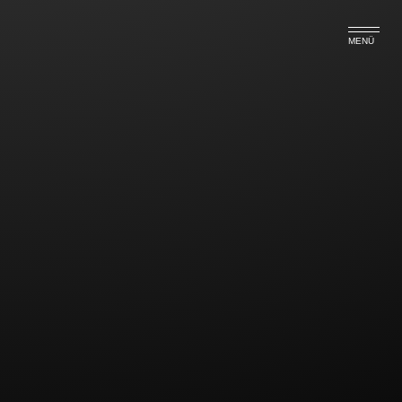
MENÜ
Bierwandern ist kein
Betriebssport
Teilnehmer einer Wanderung von Bierstation zu
Bierstation, die von einem Sportverein als
Großveranstaltung organisiert wird, sind bei Unfällen
nicht gesetzlich unfallversichert, auch wenn das
eigene Unternehmen die Teilnahme bezahlt und die
Pflicht zum Tragen der betrieblichen Kleidung
besteht.
Nach Auffassung des Landessozialgerichts
Darmstadt stehen Unfälle im Rahmen betrieblicher
Gemeinschaftsveranstaltungen ebenfalls unter dem