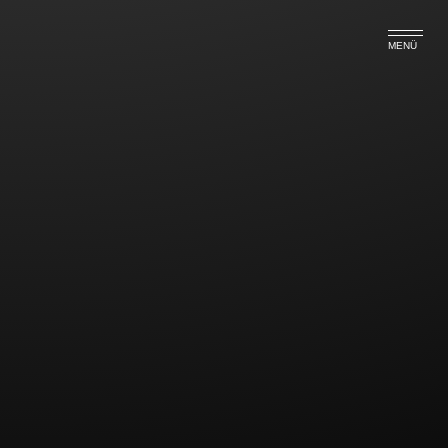
MENÜ
Blaue Karte EU
Seit dem 01.07.2012 können hochqualifizierte
Ausländer aus Nicht EU-Staaten für bestimmte
Berufe eine sog. Blaue Karte EU beantragen. Bei
der Blauen Karte EU handelt ähnlich der aus den
USA bekannten Greend Card um einen
Aufenthaltserlaubnis, mit der man einer
Erwerbstätigkeit nachgehen kann.
Entgegen der bislang geltenden Vorschriften wird
die Blaue Karte EU unter erleichterten
Voraussetzungen erteilt.
Ein Staatsangehöriger aus einem Nicht EU-