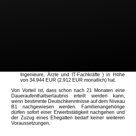
Mitgleidsstaat kann die Blaue Karte EU beantragen,
wenn er
1.entweder einen deutschen oder einen
anerkannten ausländischen oder einen einem
deutschen Hochschulabschluss vergleichbaren
ausländischen Hochschulabschluss und
2. einen Arbeitsvertrag mit einem
Bruttojahresgehalt in Höhe von mindestens
44.800 EUR (3.733 EUR monatlich), in
sogenannten Mangelberufen
(Naturwissenschaftler, Mathematiker,
Ingenieure, Ärzte und IT-Fachkräfte ) in Höhe
von 34.944 EUR (2.912 EUR monatlich) hat.
Von Vorteil ist, dass schon nach 21 Monaten eine
Daueraufenthaltserlaubnis erteilt werden kann,
wenn bestimmte Deutschkenntnisse auf dem Niveau
B1 nachgewiesen werden. Familienangehörige
dürfen sofort einer Erwerbstätigkeit nachgehen und
der Zuzug eines Ehegatten bedarf keiner weiteren
Voraussetzungen.