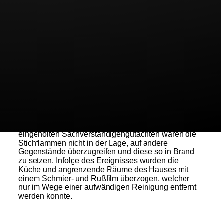
W 28/14)
. Zur Begründung wurde ausgeführt, dass
nicht die allgemeine, sondern die konkrete
Gefährlichkeit des Feuers versichert ist. Es kommt
daher darauf an, ob das Feuer in der konkreten
Situation in der Lage war, sich weiter auszubreiten.
Der Kläger hatte einen Topf mit Eisbein und Zutaten
in Wasser auf dem Herd seiner Küche erwärmt und
danach das Haus in der Annahme verlassen, den
Herd abgestellt zu haben. Da die Herdplatte den
Topfinhalt tatsächlich mit voller Kraft erhitzt hat, ist
das Wasser im Topf verdampft und das Eisbein
nebst weiteren Zutaten schließlich in Brand geraten.
Bei Rückkehr des Klägers ist bereits eine offene
Flamme aus dem Topf geschlagen. Nach dem
eingeholten Sachverständigengutachten waren die
Stichflammen nicht in der Lage, auf andere
Gegenstände überzugreifen und diese so in Brand
zu setzen. Infolge des Ereignisses wurden die
Küche und angrenzende Räume des Hauses mit
einem Schmier- und Rußfilm überzogen, welcher
nur im Wege einer aufwändigen Reinigung entfernt
werden konnte.