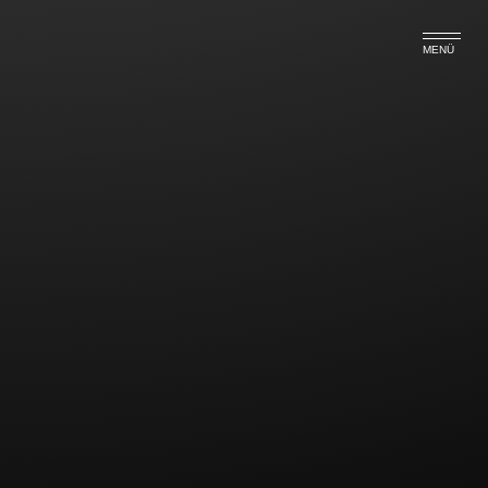
MENÜ
Der brennende Kochtopf – nicht
immer ist die Versicherung
einstandspflichtig
Ein Brand im Sinne der Gebäudeversicherung (§ 5
Nr. 1 VGB 2003) bzw. Hausratsversicherung (§ 4 Nr.
1 VHB 2003) liegt nicht vor, wenn sich Speisen in
einem Topf auf dem Herd derart entzünden, dass der
in den halbgeschlossenen Topf einströmende
Sauerstoff stichflammenartig verbrennt und diese
Stichflammen brennbare Gegenstände nicht
erreichten bzw. erreichen konnten. So
entschied das
OLG Hamm am 15.10.2014 (Az.: 20