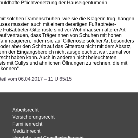
huldhafte Pflichtverletzung der Hauseigentümerin
, mit solchen Damenschuhen, wie sie die Klägerin trug, hängen
ses mussten auch mit einem derartigen Fußabtreter-
e Fußabtreter-Gitterroste sind vor Wohnhäusern älterer Art
rauf vertrauen, dass Trägerinnen von Schuhen mit hohen
r reagieren, indem sie auf Gitterroste solcher Art besonders
der aber den Schritt auf das Gitterrost nicht mit dem Absatz,
enn der Eingangsbereich nicht ausgeleuchtet war, zumal vor
rscht haben kann. Auch in anderen nicht beleuchteten
ets mit Gullys und ähnlichen Öffnungen zu rechnen, die mit
 können“.
teil vom 06.04.2017 – 11 U 65/15
Arbeitsrecht
Versicherungsrecht
Familienrecht
Medizinrecht