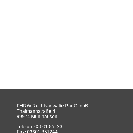
FHRW Rechtsanwälte PartG mbB
Thälmannstraße 4
99974 Mühlhausen
Telefon: 03601 85123
Fax: 03601 851244