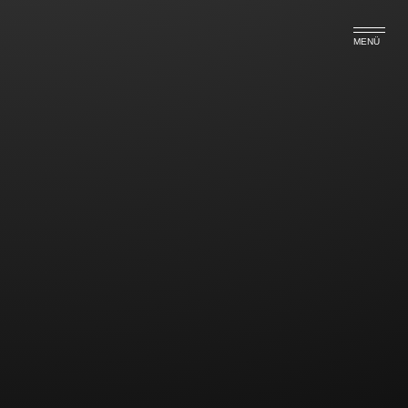
MENÜ
Der rechtliche Vater muss für
nicht-leibliches Kind Unterhalt
zahlen!
Nach der Entscheidung des OLG Hamm vom
19.11.2013 (Az: 2 WF 190/13) muss der rechtliche
Vater, wenn er seine -durch die Ehe mit der Mutter
bestehende- Vaterschaft nicht wirksam angefochten
hat, auch dann Unterhalt zahlen, wenn feststeht,
dass er nicht der leibliche Vater ist.
Der Antragsteller war mit der Mutter des 1996
geborenen Antragsgegners verheiratet. Nach der