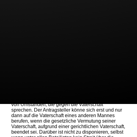
Scheidung hat die Mutter den biologischen Vater
des Kindes geheiratet. Aufgrund des Fristablaufes
blieb die Vaterschaftsanfechtungsklage des
Antragstellers erfolglos. Er begehrte nun die
Abänderung der Unterhaltsverpflichtung aus einer
im Jahre 2003 errichteten Jugendamtsurkunde mit
der Begründung, seine Inanspruchnahme sei
treuwidrig. Der Antragsgegner ignoriere seine
Existenz und akzeptiere nur den biologischen Vater.
Sein Verfahrenskostenhilfeantrag für das
beabsichtigte Unterhaltsabänderungsverfahren
wurde sowohl vom Amtsgericht Bottrop, als auch
vom OLG Hamm abgewiesen.
Zur Begründung führte das OLG aus, dass die
gesetzlichen Vaterschaftstatbestände mit Wirkung
für und gegen alle gelten. Die gesetzliche
Vaterschaftsanfechtungsfrist beträgt zwei Jahre und
beginnt mit dem Zeitpunkt der Kenntniserlangung
von Umständen, die gegen die Vaterschaft
sprechen. Der Antragsteller könne sich erst und nur
dann auf die Vaterschaft eines anderen Mannes
berufen, wenn die gesetzliche Vermutung seiner
Vaterschaft, aufgrund einer gerichtlichen Vaterschaft,
beendet sei. Darüber ist nicht zu disponieren, selbst