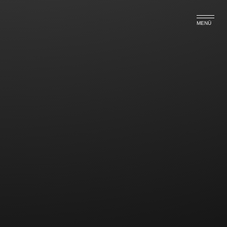
MENÜ
Der tätowierte Polizeibewerber
Tattoos sind heutzutage weit verbreitet und sicherlich keine
Randerscheinung mehr. Tattoos finden viele cool. In den
meisten Fällen werden Tätowierungen zu einer Zeit
gestochen, zu der man sich als junger Mensch überhaupt
keine Gedanken über die eigene Zukunft macht, schon gar
nicht in beruflicher Perspektive.
Einem Polizeibewerber für die mittlere Laufbahn drohten
nun zwei großflächige Täto­wier­ungen auf beiden Beinen
sprichwörtlich auf die Füße zu fallen. Die einstellende
Behörde lehnte die Berücksichtigung des Tätowierten –
der ansonsten alle Voraussetzungen erfüllte – als
geeigneten Bewerber eben genau aus diesem Grund ab.