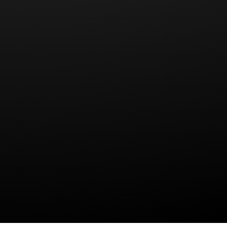
Die großen Tätowierungen würden der Achtung als
Polizist nicht gerecht und auch nicht mit der
Dienstkleidung verein­bar sein. Zur Dienstuniform gehöre
nach Meinung der Einstellungsbehörde auch kurze
Sportbekleidung, so dass jeder Bürger die Tätowierungen
beim betrieblichen Sport sehen kann.
Der Bewerber, der sich logischerweise mit dieser recht
eigenwilligen Argumentation nicht abfinden wollte, fand
Gehör bei den Richtern.
Großflächige Tätowierungen an beiden Beinen, die bei der
allgemeinen Dienstverrichtung durch die Polizeiuniform
verdeckt sind und für die von der Einstellungsbehörde
keine eindeutige Bedeutung bzw. besondere, einen „bösen
Schein“ erweckende Symbolik festgestellt wurde, sind
allein kein Grund, um einem Einstellungsbewerber die
Eignung für den mittleren Polizeivollzugsdienst
abzusprechen.
Mit Blick auf die sportliche Betätigung beanstandeten die
Richter zwischen den Zeilen, dass die Ein­stellungs­behörde
offensichtlich unberücksichtigt hat, dass es auch lange
Turnhosen gibt.