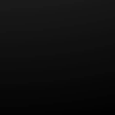
eines derartigen Verstoßes erst dann ausscheidet,
wenn der Abstandsverstoß weniger als drei
Sekunden andauerte bzw. über einer Strecke von
weniger als 140 Metern erfolgte.
Wenn ein Autofahrer den zu geringen
Sicherheitsabstand nicht selbst verschuldet hat –
also beispielsweise das vor ihm fahrende Fahrzeug
abbremst oder ein Fahrzeug direkt vor ihm auf seine
Spur wechselt – wird ein Abstandsverstoß ohnehin
nicht geahndet. Der Fahrzeugführer ist in diesen
Fällen nur verpflichtet, umgehend wieder für einen
ausreichenden Abstand zu sorgen.
Nach der aktuellen Entscheidung des OLG Hamm
zählt für die Bußgeldfrage bei niedrigeren
Geschwindigkeiten zunächst die zeitliche
Komponente. Erst ab höheren Geschwindigkeiten
kommt die örtliche Komponente hinzu, denn ein
Fahrzeug mit einer Geschwindigkeit von über 168
km/h schafft eine Distanz von 140 Metern bereits in
weniger als 3 Sekunden.
Da der Fahrer im aktuellen Fall 131 km/h fuhr, kam
es zwangsläufig auf die genaue Dauer der
Abstandsunterschreitung an. Diese betrug mehr als