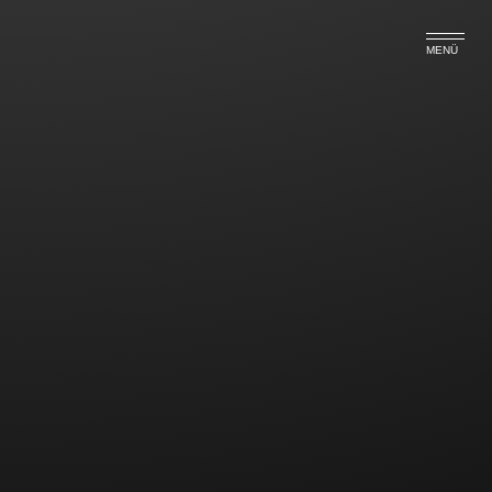
MENÜ
Drängeln auf der Autobahn
„erlaubt“ – aber bitte nicht
länger als 3 Sekunden!
Das OLG Hamm hatte kürzlich über ein Bußgeld für
zu dichtes Auffahren zu entscheiden. Ein Autofahrer,
der in eine Abstandsmessung der Polizei geriet,
sollte 180 Euro zahlen und drei Punkte erhalten. Er
war mit einer Geschwindigkeit von 131 km/h über
eine Fahrstrecke von 123 Metern mit einem Abstand
von nur 26 Metern zu seinem Vordermann gefahren.
Das OLG Hamm entschied nun, dass die Ahndung