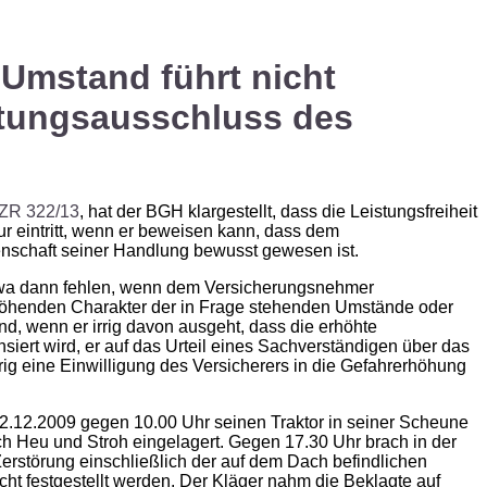
Umstand führt nicht
tungsausschluss des
 ZR 322/13
, hat der BGH klargestellt, dass die Leis­tungsfreiheit
r eintritt, wenn er beweisen kann, dass dem
nschaft seiner Handlung bewusst gewesen ist.
etwa dann fehlen, wenn dem Versicherungsnehmer
rhöhenden Charakter der in Frage stehenden Um­stände oder
d, wenn er irrig davon ausgeht, dass die erhöhte
rt wird, er auf das Urteil eines Sachverständigen über das
rig eine Einwilligung des Versicherers in die Gefahrerhöhung
22.12.2009 gegen 10.00 Uhr seinen Traktor in seiner Scheune
ch Heu und Stroh eingelagert. Gegen 17.30 Uhr brach in der
erstörung einschließlich der auf dem Dach befindlichen
ht festgestellt werden. Der Kläger nahm die Beklagte auf