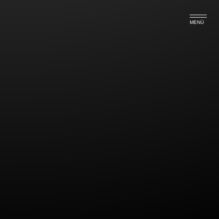
MENÜ
Erbrecht
Im Erbrecht werden Sie von RAin Petra Rost und RA
Alexander Lamczyk beraten und vertreten.
Petra Rost
Rechtsanwältin
Kontakt: