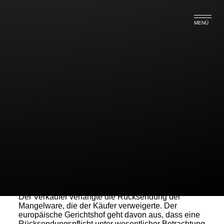
MENÜ
EuGH stärkt Verbraucherrechte
Der europäische Gerichtshof stärkt die Rechte der
Verbraucher im Onlinehandel.
Demnach müssen Kaufer große und sperrige
Gegenstände nicht mehr an den Verkäufer
zurücksenden, sofern diese mängelbehaftet sind. Im
konkreten Fall ging es um ein Partyzelt mit einer
Länge von sechs Metern. Der Käufer zeigte dem
Verkäufer Mängel an und forderte Nacherfüllung.
Der Verkäufer verlangte die Rücksendung der
Mangelware, die der Käufer verweigerte. Der
europäische Gerichtshof geht davon aus, dass eine
Rücksendungspflicht unter wesentlicher Betrachtung