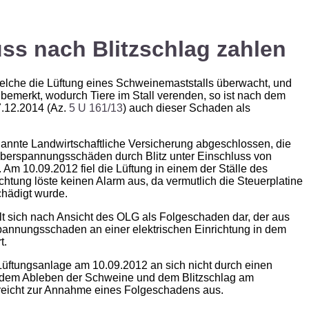
ss nach Blitzschlag zahlen
 welche die Lüftung eines Schweinemaststalls überwacht, und
unbemerkt, wodurch Tiere im Stall verenden, so ist nach dem
7.12.2014 (Az.
5 U 161/13
) auch dieser Schaden als
nannte Landwirtschaftliche Versicherung abgeschlossen, die
Überspannungsschäden durch Blitz unter Einschluss von
Am 10.09.2012 fiel die Lüftung in einem der Ställe des
htung löste keinen Alarm aus, da vermutlich die Steuerplatine
chädigt wurde.
t sich nach Ansicht des OLG als Folgeschaden dar, der aus
pannungsschaden an einer elektrischen Einrichtung in dem
t.
Lüftungsanlage am 10.09.2012 an sich nicht durch einen
en dem Ableben der Schweine und dem Blitzschlag am
icht zur Annahme eines Folgeschadens aus.