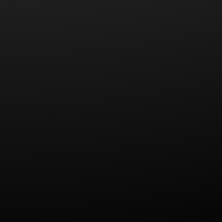
Vertragsschluss nicht voraussehbarer höherer
Gewalt, die die Reise erschwert, gefährdet oder
beeinträchtigt, den Reisevertrag gemäß § 651j BGB
kündigen. Jedoch ist Grundvoraussetzung, dass
tatsächlich ein Fall von höherer Gewalt der Grund für
die Kündigung war.
Höhere Gewalt wird in der Rechtsprechung als „ein
von außen kommendes Ereignis, auf das die
Vertragsparteien keinen Einfluss haben“, definiert.
Da bei TUIfly jedoch massenhafte Krankmeldungen
der Mitarbeiter zu den Flugausfällen führten, ist
vorliegend auch kein Fall höherer Gewalt gegeben.
In vielen Fällen lag die Stornierung wenige Tage
oder sogar nur Stunden vor Reiseantritt.
Zunächst haben die Reisenden aufgrund der
Stornierung einen Anspruch auf Erstattung des
gezahlten Reisepreises. Gemäß § 651 f Abs. 2 BGB
kann der Reisende, wenn die Reise vereitelt oder
erheblich beeinträchtigt wird, auch wegen nutzlos
aufgewendeter Urlaubszeit eine angemessene
Entschädigung in Geld verlangen.