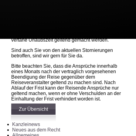
Die kurzfristigen Stornierungen durch die TUI stellen
eine solche Reisevereitelung im Sinne von § 651 f
Abs. 2 BGB dar. Was die Höhe des
Schadensersatzanspruchs angeht, hat sich diese
am Reisepreis zu orientieren. Wenn also der Urlaub
komplett ausgefallen ist, kann noch einmal in Höhe
des gesamten Reisepreises eine Entschädigung für
vertane Urlaubszeit geltend gemacht werden.
Sind auch Sie von den aktuellen Stornierungen
betroffen, sind wir gern für Sie da.
Bitte beachten Sie, dass die Ansprüche innerhalb
eines Monats nach der vertraglich vorgesehenen
Beendigung der Reise gegenüber dem
Reiseveranstalter geltend zu machen sind. Nach
Ablauf der Frist kann der Reisende Ansprüche nur
geltend machen, wenn er ohne Verschulden an der
Einhaltung der Frist verhindert worden ist.
Zur Übersicht
Kanzleinews
Neues aus dem Recht
Allgemeines