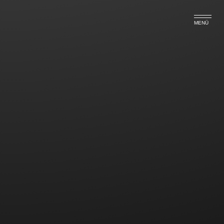
MENÜ
Flugausfälle bei TUIfly:
Entschädigung bei Stornierung
der Reise trotz massenhafter
Krankmeldungen?
Der Reiseveranstalter TUI hat vor rund zwei Wochen
zahlreiche Kündigungen zu Reiseverträgen
ausgesprochen, deren Flüge nicht durchgeführt
werden können.
TUI hat sich dabei auf die Rechtfertigung berufen,
dass „höhere Gewalt“ zu den Ausfällen geführt habe.
Zwar kann ein Reiseveranstalter wegen bei