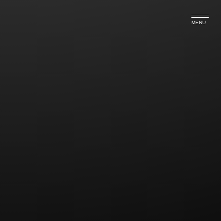
MENÜ
Höherer Kindesunterhalt ab
01.08.2015
Düsseldorfer Tabelle 01.08.2015
Zum 01.08.2015 wird die „Düsseldorfer Tabelle“
geändert, die Bedarfssätze unterhaltsberechtigten
Kinder werden erhöht. Der Mindestunterhalt steigt in
der ersten Altersstufe (bis 6 Jahre) um 11 EUR in der
zweiten Altersstufe (bis 12 Jahre) um 12 EUR, in der
dritten Altersstufe (bis Volljährigekeit) um 14 UR und
ab Volljähgrigkeit um 16 EUR.