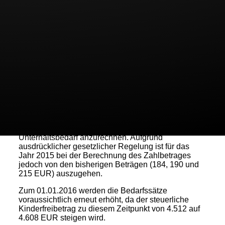
Diese Erhöhung beruht auf dem am 22.07.2015
verkündeten Gesetz zur Anhebung des
Grundfreibetrages, des Kindergeldes und des
Kinderzuschlags. Der steuerliche Kinderfreibetrag
für 2015 steigt von 4.368 EUR um 144 EUR auf auf
4.512 EUR. Dieser wird rückwirkend zum
01.01.2015 erhöht, die Unterhaltssätze steigen
jedoch erst ab dem 01.08.2015.
Auch das Kindergeld wird rückwirkend zum
01.01.2015 um jeweils 4 EUR erhöht, auf 188 (für
das erste und zweite Kind), auf 194 EUR (für das
dritte Kind) und auf 219 EUR (ab dem 4. Kind). Das
Kindergeld ist in der Regel zur Hälfte auf den
Unterhaltsbedarf anzurechnen. Aufgrund
ausdrücklicher gesetzlicher Regelung ist für das
Jahr 2015 bei der Berechnung des Zahlbetrages
jedoch von den bisherigen Beträgen (184, 190 und
215 EUR) auszugehen.
Zum 01.01.2016 werden die Bedarfssätze
voraussichtlich erneut erhöht, da der steuerliche
Kinderfreibetrag zu diesem Zeitpunkt von 4.512 auf
4.608 EUR steigen wird.