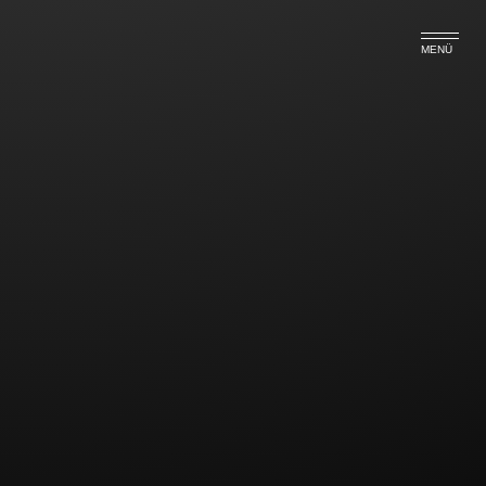
MENÜ
Archive. Class aptent taciti
sociosqu ad litora torquent
Nam nec lectus ut orci porta volutpat id at purus. Sed
sagittis congue dapibus. Proin dolor metus, pharetra
ut pulvinar nec, condimentum quis libero. Sed
fermentum tortor ac elit tristique vel dapibus sem
porta. Suspendisse aliquet posuere ultrices. Proin
facilisis libero lacinia erat pretium faucibus. In tortor
nunc, posuere eget commodo et, eleifend vel risus.
Class aptent taciti sociosqu ad litora torquent per
conubia nostra, per inceptos himenaeos. Aliquam
erat volutpat. Pellentesque non libero dui, vitae