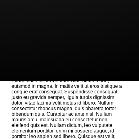
pharetra urna. Vestibulum accumsan pulvinar magna
sed consectetur. Nulla congue condimentum
aliquam. Donec non libero lectus, id mollis nisi.
Morbi turpis magna, varius in ullamcorper nec,
suscipit sagittis nibh. Nam elementum aliquam turpis
eget egestas. Cras ligula nisi, interdum et vulputate
nec, sagittis a tellus. In hac habitasse platea
dictumst. In in sem libero. Fusce cursus, metus eu
commodo hendrerit, arcu nibh consequat lectus, nec
suscipit eros urna in ipsum. Praesent et enim a nisl
commodo sodales non id neque. Ut sodales
dignissim massa vitae hendrerit. Sed porttitor purus
ut ante fermentum quis mollis velit pellentesque.
Etiam nisi felis, fermentum vitae ultrices non,
euismod in magna. In mattis velit ut eros tristique a
congue erat consequat. Suspendisse consequat,
justo eu gravida semper, ligula turpis dignissim
dolor, vitae lacinia velit metus id libero. Nullam
consectetur rhoncus magna, quis pharetra tortor
bibendum quis. Curabitur ac ante nisl. Nullam
mauris arcu, malesuada eu consectetur non,
eleifend quis est. Nullam dictum, leo vulputate
elementum porttitor, enim mi posuere augue, id
porttitor leo sapien sed libero. Quisque est velit,