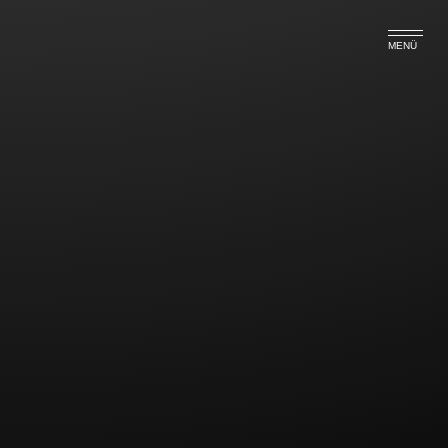
MENÜ
Archive. Praesent et enim a nisl
commodo sodales non
Nam nec lectus ut orci porta volutpat id at purus. Sed
sagittis congue dapibus. Proin dolor metus, pharetra
ut pulvinar nec, condimentum quis libero. Sed
fermentum tortor ac elit tristique vel dapibus sem
porta. Suspendisse aliquet posuere ultrices. Proin
facilisis libero lacinia erat pretium faucibus. In tortor
nunc, posuere eget commodo et, eleifend vel risus.
Class aptent taciti sociosqu ad litora torquent per
conubia nostra, per inceptos himenaeos. Aliquam
erat volutpat. Pellentesque non libero dui, vitae