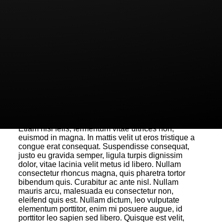
pharetra urna. Vestibulum accumsan pulvinar magna
sed consectetur. Nulla congue condimentum
aliquam. Donec non libero lectus, id mollis nisi.
Morbi turpis magna, varius in ullamcorper nec,
suscipit sagittis nibh. Nam elementum aliquam turpis
eget egestas. Cras ligula nisi, interdum et vulputate
nec, sagittis a tellus. In hac habitasse platea
dictumst. In in sem libero. Fusce cursus, metus eu
commodo hendrerit, arcu nibh consequat lectus, nec
suscipit eros urna in ipsum. Praesent et enim a nisl
commodo sodales non id neque. Ut sodales
dignissim massa vitae hendrerit. Sed porttitor purus
ut ante fermentum quis mollis velit pellentesque.
Etiam nisi felis, fermentum vitae ultrices non,
euismod in magna. In mattis velit ut eros tristique a
congue erat consequat. Suspendisse consequat,
justo eu gravida semper, ligula turpis dignissim
dolor, vitae lacinia velit metus id libero. Nullam
consectetur rhoncus magna, quis pharetra tortor
bibendum quis. Curabitur ac ante nisl. Nullam
mauris arcu, malesuada eu consectetur non,
eleifend quis est. Nullam dictum, leo vulputate
elementum porttitor, enim mi posuere augue, id
porttitor leo sapien sed libero. Quisque est velit,