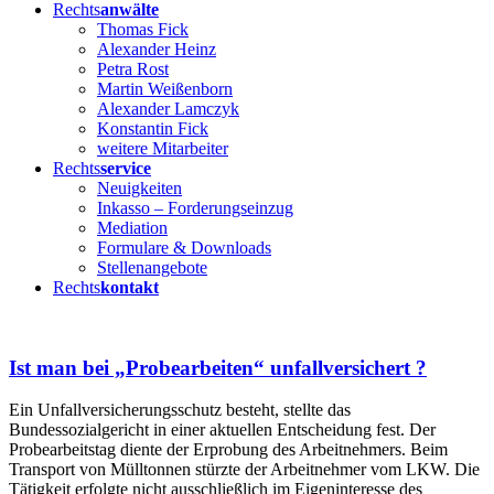
Rechts
anwälte
Thomas Fick
Alexander Heinz
Petra Rost
Martin Weißenborn
Alexander Lamczyk
Konstantin Fick
weitere Mitarbeiter
Rechts
service
Neuigkeiten
Inkasso – Forderungseinzug
Mediation
Formulare & Downloads
Stellenangebote
Rechts
kontakt
Ist man bei „Probearbeiten“ unfallversichert ?
Ein Unfallversicherungsschutz besteht, stellte das
Bundessozialgericht in einer aktuellen Entscheidung fest. Der
Probearbeitstag diente der Erprobung des Arbeitnehmers. Beim
Transport von Mülltonnen stürzte der Arbeitnehmer vom LKW. Die
Tätigkeit erfolgte nicht ausschließlich im Eigeninteresse des