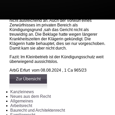
weniger als 10 AN ) rechtswidrig ist. Die beklagte
Gesellschaft soll gegen das Maßregelungsverbot
gemäß § 612 a BGB verstoßen haben. Hierfür sah
das Gericht den Sachvortrag der Klägerin bereits als
nicht ausreichend an. Auch der Vorwurf eines
Zerwürfnisses im privaten Bereich als
Kündigungsgrund ,sah das Gericht nicht als
treuwidrig an. Die Beklage hatte wegen längerer
Krankheitszeiten der Klägerin gekündigt. Die
Klägerin hatte behauptet, dies sei nur vorgeschoben.
Damit kam sie aber nicht durch.
Fazit: Im Kleinbetrieb ist der Kündigungsschutz weit
überwiegend aussichtslos.
ArbG Erfurt vom 08.08.2024 , 1 Ca 965/23
Zur Übersicht
Kanzleinews
Neues aus dem Recht
Allgemeines
Arbeitsrecht
Baurecht und Architektenrecht
Familienrecht