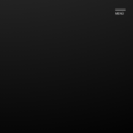
MENÜ
keine fiktiven
Mängelbeseitigungskosten im
Kaufrecht
Schluss mit fiktiven Mängelbeseitigungskosten im
(Bau-) Kaufrecht.
Dies entscheid das Landgericht Ravensburg mit
Urteil vom 06.12.2018, Az. 2 O 151/14.
Der Käufer machte gegen den Verkäufer von
Baumaterialen Schadensersatz von fiktiven
Mängelbeseitigungskosten geltend. Das Landgericht
Ravensburg verneinte einen Anspruch auf Zahlung