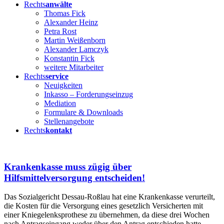
Rechts
anwälte
Thomas Fick
Alexander Heinz
Petra Rost
Martin Weißenborn
Alexander Lamczyk
Konstantin Fick
weitere Mitarbeiter
Rechts
service
Neuigkeiten
Inkasso – Forderungseinzug
Mediation
Formulare & Downloads
Stellenangebote
Rechts
kontakt
Krankenkasse muss zügig über
Hilfsmittelversorgung entscheiden!
Das Sozialgericht Dessau-Roßlau hat eine Krankenkasse verurteilt,
die Kosten für die Versorgung eines gesetzlich Versicherten mit
einer Kniegelenksprothese zu übernehmen, da diese drei Wochen
nach Antragseingang weder über den Antrag entschieden hatte,