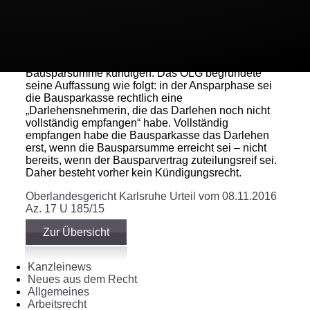
Bausparkasse. Im Jahr 2015 kündigte sie den
Vertrag.
Dem Urteil des OLG zufolge können Bausparkassen
Verträge nur nach einer vollständigen Ansparung der
Bausparsumme kündigen. Das OLG begründete
seine Auffassung wie folgt: in der Ansparphase sei
die Bausparkasse rechtlich eine
„Darlehensnehmerin, die das Darlehen noch nicht
vollständig empfangen“ habe. Vollständig
empfangen habe die Bausparkasse das Darlehen
erst, wenn die Bausparsumme erreicht sei – nicht
bereits, wenn der Bausparvertrag zuteilungsreif sei.
Daher besteht vorher kein Kündigungsrecht.
Oberlandesgericht Karlsruhe Urteil vom 08.11.2016
Az. 17 U 185/15
Zur Übersicht
Kanzleinews
Neues aus dem Recht
Allgemeines
Arbeitsrecht