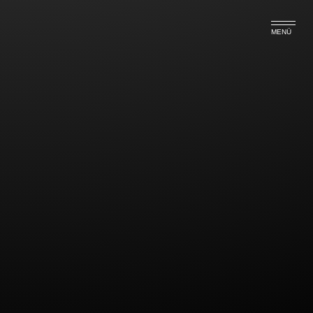
MENÜ
Kündigung unzulässig!
Bausparkassen haben nicht das Recht,
zuteilungsreife Altverträge zu kündigen. Das hat das
Oberlandesgericht (OLG) Karlsruhe am 08.11.2016
entschieden.
Im dem aktuell verhandelten Fall hatte ein Ehepaar
geklagt, welches bereits 1991 einen Bausparvertrag
über Summe von damals 23.000 DM abgeschlossen
hatte. Seit 202 war der Bausparvertrag schon
zuteilungsreif. Jedoch wurde das Darlehen von den
Klägern nicht abgerufen. Das Guthaben wurde
entsprechend den vertraglichen Vereinbarungen mit
2,5 Prozent verzinst. Das missfiel wohl der