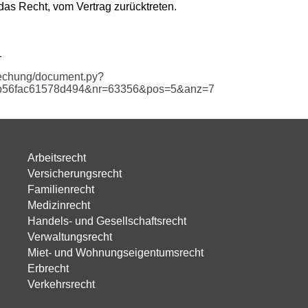
 das Recht, vom Vertrag zurücktreten.
1
sprechung/document.py?
0b56fac61578d494&nr=63356&pos=5&anz=7
Arbeitsrecht
Versicherungsrecht
Familienrecht
Medizinrecht
Handels- und Gesellschaftsrecht
Verwaltungsrecht
Miet- und Wohnungseigentumsrecht
Erbrecht
Verkehrsrecht