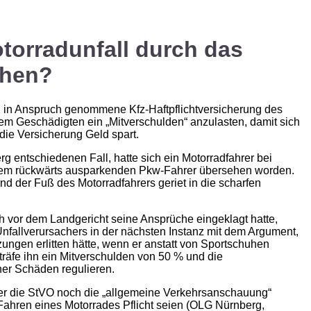
torradunfall durch das
uhen?
ll in Anspruch genommene Kfz-Haftpflichtversicherung des
dem Geschädigten ein „Mitverschulden“ anzulasten, damit sich
ie Versicherung Geld spart.
g entschiedenen Fall, hatte sich ein Motorradfahrer bei
einem rückwärts ausparkenden Pkw-Fahrer übersehen worden.
d der Fuß des Motorradfahrers geriet in die scharfen
h vor dem Landgericht seine Ansprüche eingeklagt hatte,
 Unfallverursachers in der nächsten Instanz mit dem Argument,
ungen erlitten hätte, wenn er anstatt von Sportschuhen
träfe ihn ein Mitverschulden von 50 % und die
iner Schäden regulieren.
der die StVO noch die „allgemeine Verkehrsanschauung“
hren eines Motorrades Pflicht seien (OLG Nürnberg,