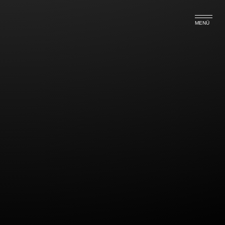
MENÜ
Neues zur
Scheinselbständigkeit
Ein IT Mitarbeiter war mit “ Dienstleistungsvertrag
über EDV-Systemadministration“ beschäftigt zuetzt
mit einem Honorar von 60 Euro zzg. Umsatzsteuer.
Nach seiner Eigenkündigung stellte er bei der
Deutschen Rentenversicherung einen Antrag auf
Feststellung eines sozialversicherungspflichtigen
Arbeitsverhältnisses. Das Landessozialgericht
stellte in zweiter Instanz rechtskräftig fest, dass ein
echtes Arbeitverhältnis bestand und kein freier
Dienstvertrag. Daraufhin zahlte der Arbeitgeber für
mehrere Jahre Sozialversicherung nach. Jetzt