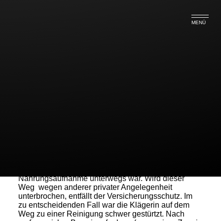
MENÜ
Nur der Weg zum Essen in der
Mittagspause ist
unfallversichert!
Das Hessische Landessozialgericht hat am
24.03.2015 entschieden, dass ein Arbeitnehmer
während der Pause nur dann gesetzlich
unfallversichert ist, wenn er mit der Motivation auf
Nahrungsaufnahme unterwegs war. Wird dieser
Weg wegen anderer privater Angelegenheit
unterbrochen, entfällt der Versicherungsschutz. Im
zu entscheidenden Fall war die Klägerin auf dem
Weg zu einer Reinigung schwer gestürtzt. Nach