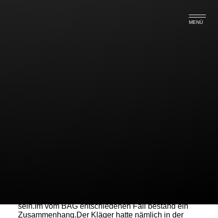
MENÜ
Öffentlicher Dienst-Kündigung
wegen außerdienstlicher Straftat
Nicht jede außerdienstliche Straftat führt zu einer
wirksamen vehaltensbedingten Kündigung.Nach der
Neuregelung des Tarifrechts besteht für die
Beschäftigten des öffentlichen Dienstes keine
besondere Verpflichtung mehr, ihr private Verhalten
so einzurichten,daß das Ansehen des öffentlichen
Dienstes nicht gefährdet wird.Falls jedoch die
Straftat einen Zusammenhang zur dienstlichen
Tätigkeit bietet,kann eine Kündigung gerechtfertigt
sein.Im vom BAG entschiedenen Fall bestand ein
Zusammenhang.Der Kläger hatte nämlich in der