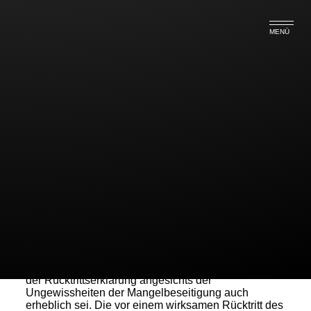
MENÜ
Rücktrittsrecht wegen VW-
Abgasskandal
Das Landgericht Frankenthal (Pfalz) hat am
12.05.2016 die Klage eines Autokäufers gegen ein
Autohaus auf Rückabwicklung als derzeit
unbegründet abgewiesen.
Zwar liege mit der Manipulationssoftware ein
Fahrzeugmangel vor, der im nach der
Rechtsprechung des BGH maßgeblichen Zeitpunkt
der Rücktrittserklärung angesichts der
Ungewissheiten der Mangelbeseitigung auch
erheblich sei. Die vor einem wirksamen Rücktritt des