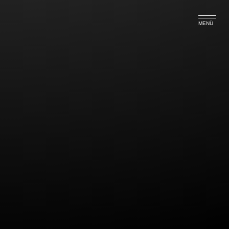
MENÜ
Schadensersatz auch bei
Einhaltung der DIN-Normen
Das OLG München entschied mit Urteil vom
11.09.2019 (7 U 4531/18), dass ein
nachbarrechtlicher Ausgleichsanspruch bei
massiven Gebäudeschäden durch Bauarbeiten auf
dem Nachbargrundstück auch dann besteht, wenn
bei den Arbeiten die Richtwerte der einschlägigien
DIN-Norm eingehalten worden sind. Dem
geschädigten Nachbarn stehen fiktive
Sanierungskosten zu, solange er
Grundstückseigentümer ist. Nach einer
Grundstücksveräußerung kann er die Wertdifferenz,