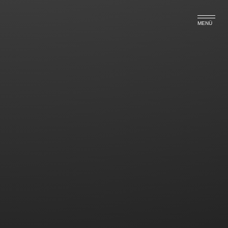
MENÜ
Schlägerei auf dem Schulhof:
Wie weit reicht die Haftung
eines Schülers?
Wenn ein Schüler in der Schule durch Schläge
eines Mitschülers eine schwere Augenverletzung
erleidet, kann er vom Schädiger ein
Schmerzensgeld verlangen.
Jedoch nur in der Höhe, wie es den vom Schädiger
„billigend in Kauf genommen Verletzungen“
Rechnung trägt.