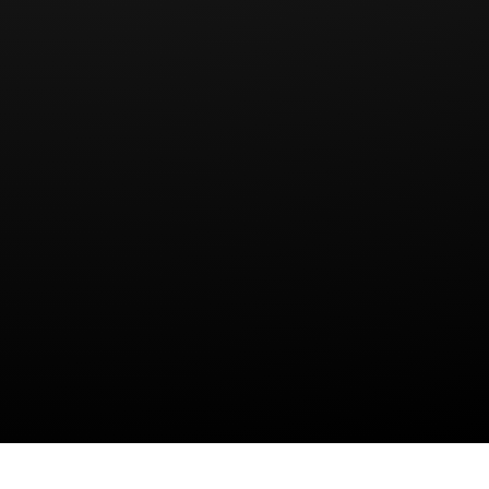
Das OLG Hamm sprach dem Kläger jedoch nur ein
Schmerzensgeld in Höhe von 1.000 EUR zu. Es
begründete dies damit, dass der beklagte Mitschüler
nur für seine vorsätzliche und rechtswidrige
Körperverletzung haftet. Zwar habe der Beklagte
dem Kläger aus Wut zwei Schläge ins Gesicht
versetzt. Jedoch wollte er damit nicht vorsätzlich die
später tatsächlich eingetretenen schweren
Verletzungsfolgen herbeiführen.
Das Gericht ging davon aus, dass der Beklagte nicht
diese schweren Folgen beabsichtigt oder auch nur
für möglich erachtet habe. Jedoch sei nach
Auffassung des OLG Hamm anzunehmen, dass der
Beklagte nicht nur das blaue Auge, sondern auch
die Gehirnerschütterung des Klägers billigend in
Kauf genommen habe. Aufgrund dieser
Verletzungsfolgen sei ein Schmerzensgeld von
1.000 EUR angemessen.