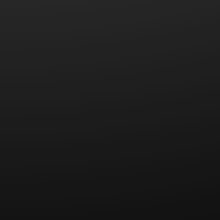
Weitere Verletzungsfolgen, die vom Vorsatz des
Täters nicht umfasst sind, werden im Rahmen des
Schmerzensgeldes gemäß §§
104
,
105
SGB VII
nicht berücksichtigt.
Das Oberlandesgericht Hamm hatte aktuell einen
Fall zu entscheiden, bei welchem zwei
Vierzehnjährige auf dem Schulhof in Streit geraten
waren. Der Beklagte drängte den Kläger in eine
Ecke und versetzte ihm zwei Schläge gegen das
rechte Auge. Er sagte hinterher, dass ihm „die
Sicherungen durchgebrannt“ seien.
Neben einer schweren Gehirnerschütterung, einer
Prellung und einem Hämatom am Auge erlitt der
Kläger auch eine Augenhöhlenfraktur, die operiert
werden musste. Da hierdurch auch ein
Dauerschaden eintrat, verlangte der Kläger ein
Schmerzensgeld von 20.000 EUR.