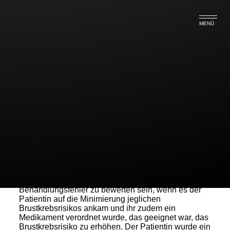
MENÜ
Schmerzensgeld wegen
verspäteter Brustkrebsdiagnose
Ein Frauenarzt haftet auf Schadensersatz, wenn er
einer Patientin, bei der später (9/2010) Brustkrebs
diagnostiziert wurde, nicht bereits bei der im Jahre
2008 durchgeführten Krebsvorsorgeuntersuchung zu
einem Mammographiescreening geraten hat. Die
unterlassenen Beratung kann als grober
Behandlungsfehler zu bewerten sein, wenn es der
Patientin auf die Minimierung jeglichen
Brustkrebsrisikos ankam und ihr zudem ein
Medikament verordnet wurde, das geeignet war, das
Brustkrebsrisiko zu erhöhen. Der Patientin wurde ein