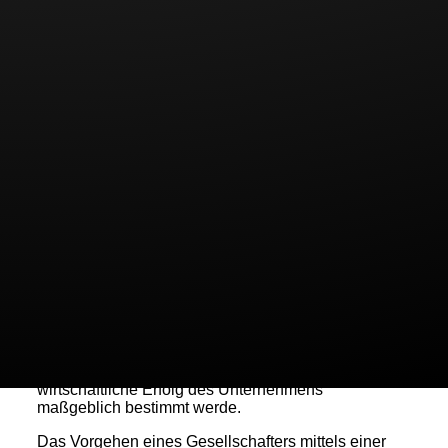
U 219/15.
Der Entscheidung lag folgender Sachverhalt
zugrunde:
Die Parteien waren Gesellschafter einer GmbH &
Co. KG und deren Komplementär-GmbH, der
Beklagte zudem Geschäftsführer der GmbH. Durch
Beschluss der Gesellschafterversammlung der
GmbH wurde anstelle des Beklagten der Kläger zum
Geschäftsführer bestellt. Der Kläger begehrt nun den
Erlass einer einstweiligen Verfügung, mit der es dem
Beklagten untersagt werden soll, als Geschäftsführer
aufzutreten, bis über seine Abberufung rechtskräftig
entschieden worden ist.
Der Verfügungsanspruch lässt sich dabei auf eine
Verletzung des gemäß § 823 Abs. 1 BGB
geschützten eingerichteten und ausgeübten
Gewerbebetrieb stützen. Zu letzterem zählten auch
die Verteilung und die Art der Ausübung der
Geschäftsführerbefugnisse, da durch diese der
wirtschaftliche Erfolg des Unternehmens
maßgeblich bestimmt werde.
Das Vorgehen eines Gesellschafters mittels einer