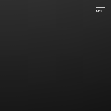
MENÜ
UNTERBINDUNG VON
GESCHÄFTSFÜHRUNG UND
VERTRETUNG NACH
STREITIGER ABBERUFUNG
EINES GMBH-
GESCHÄFTSFÜHRERS
Einem Geschäftsführer kann die Ausübung von
Geschäftsführerbefugnissen im Wege des
einstweiligen Rechtsschutzes untersagt werden – so
das Oberlandesgericht Thüringen (Jena) in seiner
klarstellenden Entscheidung vom 12.08.2015, Az.: 2