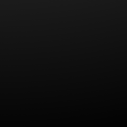
Nach Überzeugung des zuständigen Gerichtes, ist
die im Versicherungsvertrag vereinbarte
Werkstattbindung, wonach bei der Beauftragung
einer freien Werkstatt nur 85 Prozent der
Reparaturkosten ersetzt werden müssen, wirksam.
Das Gericht ließ auch den Einwand des
Versicherungsnehmers, es sei kein Termin in einer
Vertragswerkstatt zu erhalten gewesen, nicht gelten.
Zwar habe die Vertragswerkstatt den
Versicherungsnehmer auf eine Wartezeit von einem
Monat verwiesen. Dies sei allerdings bei dem
vorliegenden Hagelschaden zumutbar. Die
Fahrtauglichkeit des PKW sei dadurch nicht
beeinträchtigt gewesen. Auch hätte der
Versicherungsnehmer den Versicherer vorher
auffordern müssen, eine andere Vertragswerkstatt zu
benennen, bevor eine frei gewählte Werkstatt
beauftragt wird.
Unerheblich sei nach Ansicht des Gerichtes
ebenfalls, dass die beauftragte Werkstatt die
gleichen Stundensätze berechnet wie die
Vertragswerkstatt. Die Werkstattbindung besage,