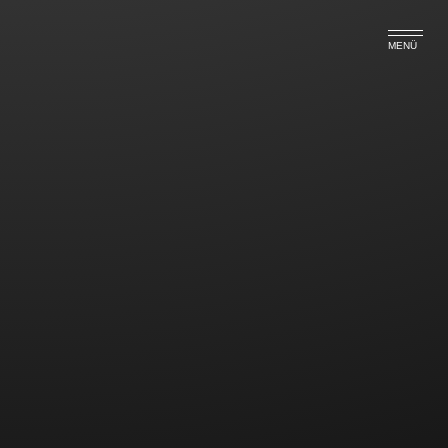
MENÜ
Vorsicht bei vereinbarter
Werkstattbindung
Nach dem rechtskräftigen Urteil des AG München
vom 26.09.2014 (Az.:
122 C 6798/14
) muss der
Versicherungsnehmer einen prozentualen Abschlag
bei der Erstattung der Reparaturkosten hinnehmen,
wenn er eine Werkstattklausel mit der Kfz-
Versicherung vereinbart hat und trotzdem eine
Reparatur bei einer anderen als der vom Versicherer
benannten Werkstatt in Auftrag gibt. Dies gilt selbst
dann, wenn die Stundensätze der vom Kunden
aufgesuchten Werkstatt mit denen der
Vertragswerkstatt identisch sind.