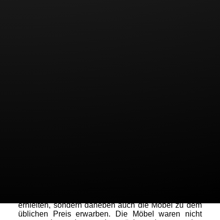
zu bekommen. Bedingung war neben dem
Kaufzeitpunkt auch, dass an einem vorbestimmten
Stichtag, am Flugahfen Stuttgart in der Zeit von
12.oo Uhr bis 13.oo Uhr mindestens 3 Liter pro
Quadratmetern niederschlag fällt.
Die zur Überwachung des
Glücksspielstaatsvertrages zustädnige Behörde
wollte darin ein erlaubnispflichtiges Glücksspiel
sehen und die Werbeaktion untersagen. Der
gezahlte Kaufpreis sei nämlich als „Entgelt für den
Erwerb einer Gewinnchance“ anzusehen. Der vom
Möbelhaus geforderte Kaufpreis für die Waren sei
zwingende Voraussetzung für den Erwerb der
Gewinnchance des Kunden; er enthalte ein
„verdecktes“ glücksspielrechtliches Entgelt, da er
über dem objektiven Wert der Ware liege und der
Kunde den Kauf im Hinblick auf die Gewinnchance
tätige.
Die Behörde hat bei der eigenen Argumentation
aber übersehen, dass die Kunden für Ihr Geld nicht
nur die Chance auf Erstattung des Kaufpreises
erhielten, sondern daneben auch die Möbel zu dem
üblichen Preis erwarben. Die Möbel waren nicht