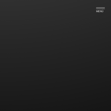
MENÜ
„Wetten aufs Wetter“ ist kein
Verbotenes Glücksspiel
Das Bundesverwaltungsgericht hatte sich jüngst mit
einem kurios anmutenden Fall zu befassen, bei dem
es um die Zulässigkeit der Wette auf das Wetter
ging.
Ein Möbelhaus plante folgende Werbeaktion:
Wer als Kunde in einem bestimmten Zeitraum Waren
im Wert von mindestens 100,00 EUR kauft, dem
wurde die Möglichkeit eröffnet, seinen Kaufpreis
zurückzuerhalten, d.h. die Möbel am Ende kostenlos