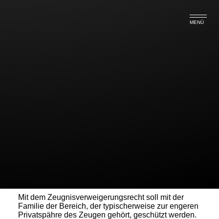
MENÜ
Zeugnisverweigerungsrecht des
geschiedenen Ehegatten
Sowohl der Ehegatte als auch der geschiedene
Ehegatte einer Partei sind gem. § 383 Abs. 1 Nr. 2
ZPO berechtigt, dass Zeugnis zu verweigern. Diese
Regelung ist entsprechend anwendbar, wenn die
Partei eine juristische Person ist und der Zeuge
Ehegatte des gesetzlichen Vertreters ist oder war
(BGH 29.09.2015, Az: XI ZB 6/15, 2296).
Mit dem Zeugnisverweigerungsrecht soll mit der
Familie der Bereich, der typischerweise zur engeren
Privatspähre des Zeugen gehört, geschützt werden.